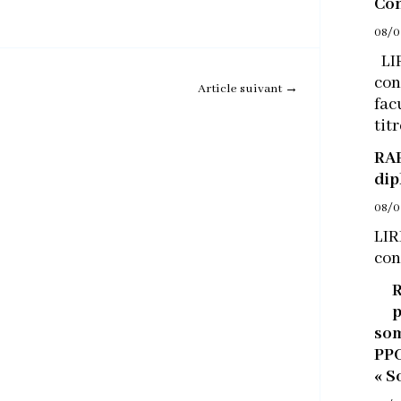
Con
08/0
LIR
con
Article suivant
→
fac
tit
RAP
dip
08/0
LIR
con
R
p
som
PPC
« S