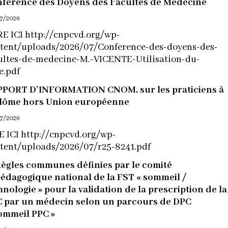
férence des Doyens des Facultés de Médecine
7/2026
E ICI http://cnpcvd.org/wp-
tent/uploads/2026/07/Conference-des-doyens-des-
ultes-de-medecine-M.-VICENTE-Utilisation-du-
re.pdf
PORT D’INFORMATION CNOM, sur les praticiens à
lôme hors Union européenne
7/2026
E ICI http://cnpcvd.org/wp-
tent/uploads/2026/07/r25-8241.pdf
ègles communes définies par le comité
édagogique national de la FST « sommeil /
nologie » pour la validation de la prescription de la
 par un médecin selon un parcours de DPC
ommeil PPC »